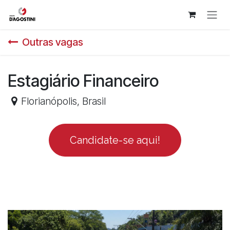
Pular para o conteúdo
Outras vagas
Estagiário Financeiro
Florianópolis
,
Brasil
Candidate-se aqui!