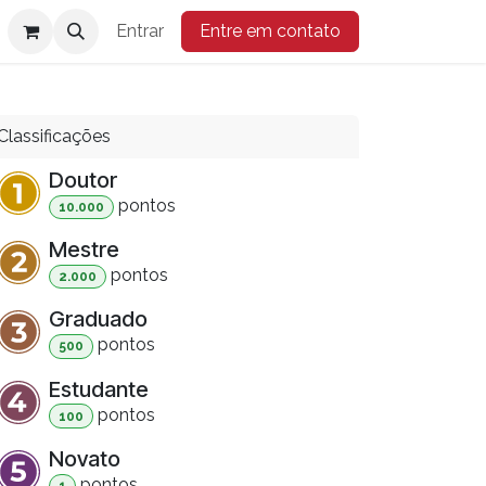
Entrar
Entre em contato
Classificações
Doutor
ponto
s
10.000
Mestre
ponto
s
2.000
Graduado
ponto
s
500
Estudante
ponto
s
100
Novato
ponto
s
1