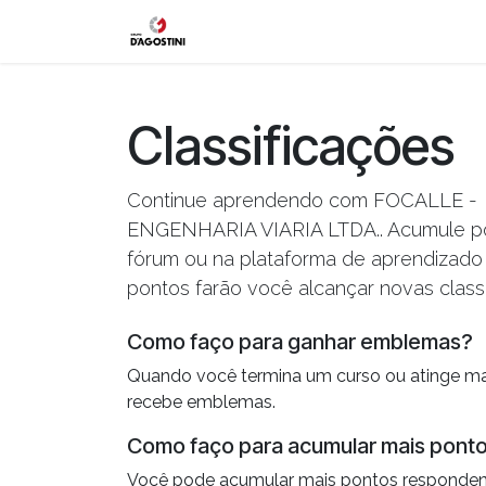
Pular para o conteúdo
Início
Vagas
Entre em contat
Classificações
Continue aprendendo com FOCALLE -
ENGENHARIA VIARIA LTDA.. Acumule p
fórum ou na plataforma de aprendizado 
pontos farão você alcançar novas classi
Como faço para ganhar emblemas?
Quando você termina um curso ou atinge ma
recebe emblemas.
Como faço para acumular mais pont
Você pode acumular mais pontos responde