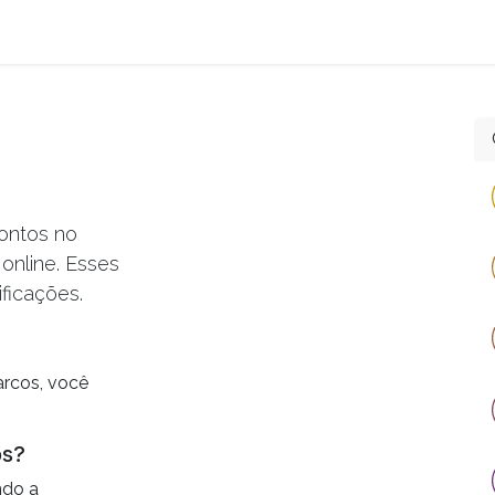
o
Intranet
Ajuda
Ajuda
Ajuda
ontos no
online. Esses
ficações.
rcos, você
os?
ndo a