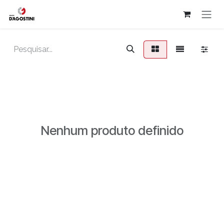
Pular para o conteúdo
Nenhum produto definido