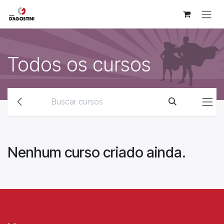
Pular para o conteúdo
Todos os cursos
Nenhum curso criado ainda.