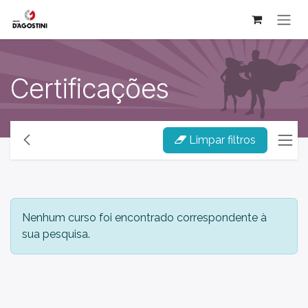
Pular para o conteúdo
Certificações
Limpar filtros
Nenhum curso foi encontrado correspondente à
sua pesquisa.